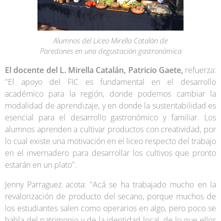
Alumnos del Liceo Mirella Catalán de
Paredones en una degustación gastronómica
El docente del L. Mirella Catalán, Patricio Gaete,
refuerza:
"El apoyo del FIC es fundamental en el desarrollo
académico para la región, donde podemos cambiar la
modalidad de aprendizaje, y en donde la sustentabilidad es
esencial para el desarrollo gastronómico y familiar. Los
alumnos aprenden a cultivar productos con creatividad, por
lo cual existe una motivación en el liceo respecto del trabajo
en el invernadero para desarrollar los cultivos que pronto
estarán en un plato".
Jenny Parraguez acota: "Acá se ha trabajado mucho en la
revalorización de producto del secano, porque muchos de
los estudiantes salen como operarios en algo, pero poco se
habla del patrimonio y de la identidad local, de lo que ellos