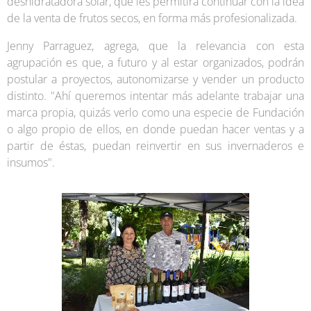
deshidratadora solar, que les permitirá continuar con la idea
de la venta de frutos secos, en forma más profesionalizada.
Jenny Parraguez, agrega, que la relevancia con esta
agrupación es que, a futuro y al estar organizados, podrán
postular a proyectos, autonomizarse y vender un producto
distinto. "Ahí queremos intentar más adelante trabajar una
marca propia, quizás verlo como una especie de Fundación
o algo propio de ellos, en donde puedan hacer ventas y a
partir de éstas, puedan reinvertir en sus invernaderos e
insumos".