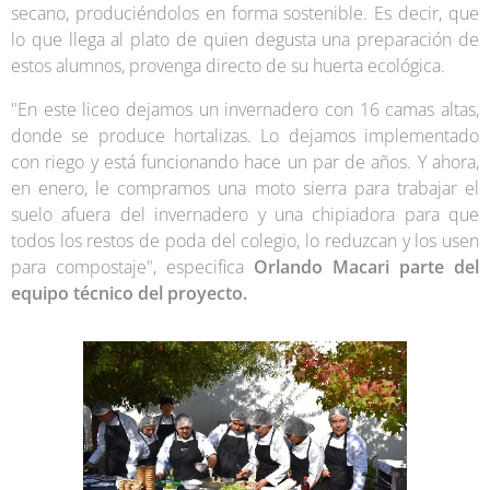
secano, produciéndolos en forma sostenible. Es decir, que
lo que llega al plato de quien degusta una preparación de
estos alumnos, provenga directo de su huerta ecológica.
"En este liceo dejamos un invernadero con 16 camas altas,
donde se produce hortalizas. Lo dejamos implementado
con riego y está funcionando hace un par de años. Y ahora,
en enero, le compramos una moto sierra para trabajar el
suelo afuera del invernadero y una chipiadora para que
todos los restos de poda del colegio, lo reduzcan y los usen
para compostaje", especifica
Orlando Macari parte del
equipo técnico del proyecto.