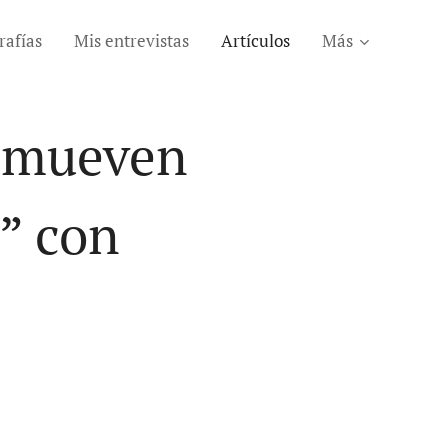
rafías
Mis entrevistas
Artículos
Más
romueven
” con