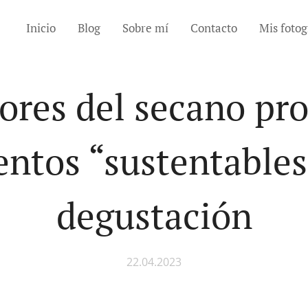
Inicio
Blog
Sobre mí
Contacto
Mis fotog
ores del secano p
entos “sustentables
degustación
22.04.2023