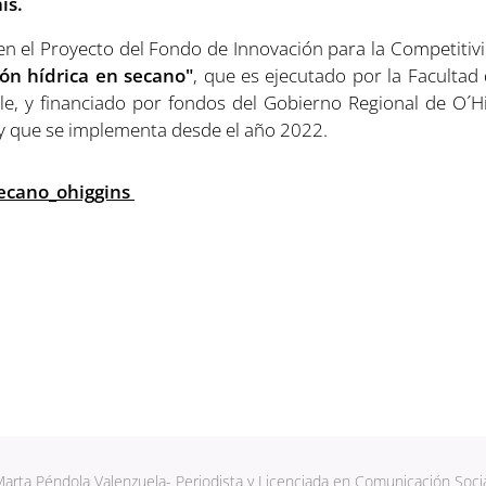
ís.
 en el Proyecto del Fondo de Innovación para la Competitivi
ión hídrica en secano"
, que es ejecutado por la Faculta
le, y financiado por fondos del Gobierno Regional de O´H
n y que se implementa desde el año 2022.
ecano_ohiggins
arta Péndola Valenzuela- Periodista y Licenciada en Comunicación Soci