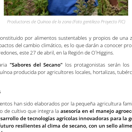
Productores de Quínoa de la zona (Foto gentileza Proyecto FIC)
onstituido por alimentos sustentables y propios de una z
pactos del cambio climático, es lo que darán a conocer p
dones, este 27 de abril, en la Región de O´Higgins.
aria
"Sabores del Secano"
los protagonistas serán los 
quínoa producida por agricultores locales, hortalizas, tubér
s
entos han sido elaborados por la pequeña agricultura famil
o de cultivo que integra la
asesoría en el manejo agroeco
esarrollo de tecnologías agrícolas innovadoras para la
futuro resilientes al clima de secano, con un sello alime